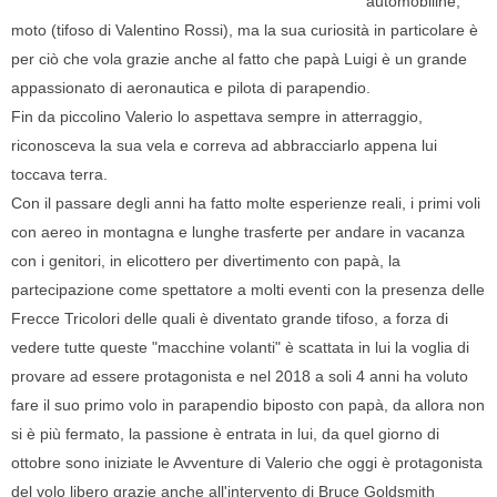
automobiline,
moto (tifoso di Valentino Rossi), ma la sua curiosità in particolare è
per ciò che vola grazie anche al fatto che papà Luigi è un grande
appassionato di aeronautica e pilota di parapendio.
Fin da piccolino Valerio lo aspettava sempre in atterraggio,
riconosceva la sua vela e correva ad abbracciarlo appena lui
toccava terra.
Con il passare degli anni ha fatto molte esperienze reali, i primi voli
con aereo in montagna e lunghe trasferte per andare in vacanza
con i genitori, in elicottero per divertimento con papà, la
partecipazione come spettatore a molti eventi con la presenza delle
Frecce Tricolori delle quali è diventato grande tifoso, a forza di
vedere tutte queste "macchine volanti" è scattata in lui la voglia di
provare ad essere protagonista e nel 2018 a soli 4 anni ha voluto
fare il suo primo volo in parapendio biposto con papà, da allora non
si è più fermato, la passione è entrata in lui, da quel giorno di
ottobre sono iniziate le Avventure di Valerio che oggi è protagonista
del volo libero grazie anche all'intervento di Bruce Goldsmith